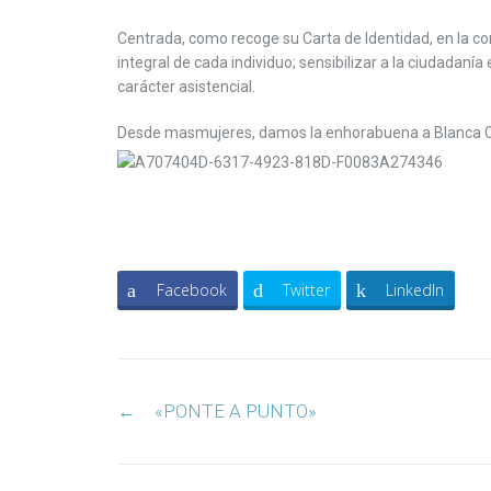
Centrada, como recoge su Carta de Identidad, en la cons
integral de cada individuo; sensibilizar a la ciudadan
carácter asistencial.
Desde masmujeres, damos la enhorabuena a Blanca Cru
Facebook
Twitter
LinkedIn
Post
←
«PONTE A PUNTO»
navigation