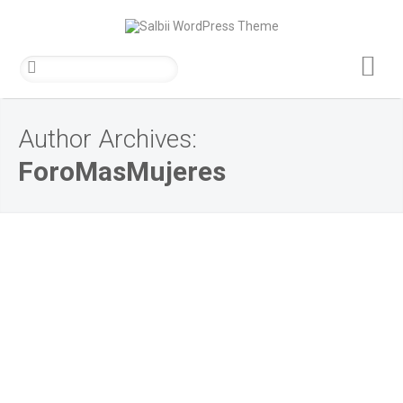
Más
información.
Author Archives:
ForoMasMujeres
INSTITUCIONAL
MEDALLAS DE SEVILLA, SAN
FERNANDO 2026.
0