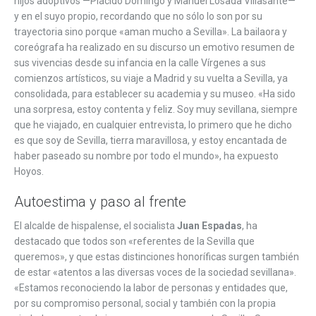
hijos adoptivos —Plácido Domingo y Manuel Losada Villasante—
y en el suyo propio, recordando que no sólo lo son por su
trayectoria sino porque «aman mucho a Sevilla». La bailaora y
coreógrafa ha realizado en su discurso un emotivo resumen de
sus vivencias desde su infancia en la calle Vírgenes a sus
comienzos artísticos, su viaje a Madrid y su vuelta a Sevilla, ya
consolidada, para establecer su academia y su museo. «Ha sido
una sorpresa, estoy contenta y feliz. Soy muy sevillana, siempre
que he viajado, en cualquier entrevista, lo primero que he dicho
es que soy de Sevilla, tierra maravillosa, y estoy encantada de
haber paseado su nombre por todo el mundo», ha expuesto
Hoyos.
Autoestima y paso al frente
El alcalde de hispalense, el socialista
Juan Espadas
, ha
destacado que todos son «referentes de la Sevilla que
queremos», y que estas distinciones honoríficas surgen también
de estar «atentos a las diversas voces de la sociedad sevillana».
«Estamos reconociendo la labor de personas y entidades que,
por su compromiso personal, social y también con la propia