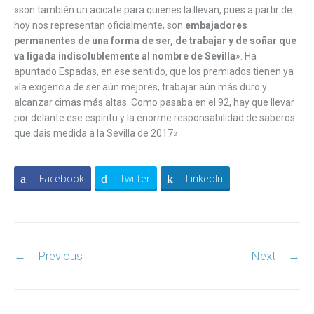
«son también un acicate para quienes la llevan, pues a partir de
hoy nos representan oficialmente, son
embajadores
permanentes de una forma de ser, de trabajar y de soñar que
va ligada indisolublemente al nombre de Sevilla
». Ha
apuntado Espadas, en ese sentido, que los premiados tienen ya
«la exigencia de ser aún mejores, trabajar aún más duro y
alcanzar cimas más altas. Como pasaba en el 92, hay que llevar
por delante ese espíritu y la enorme responsabilidad de saberos
que dais medida a la Sevilla de 2017».
Facebook
Twitter
LinkedIn
Post
←
Previous
Next
→
navigation