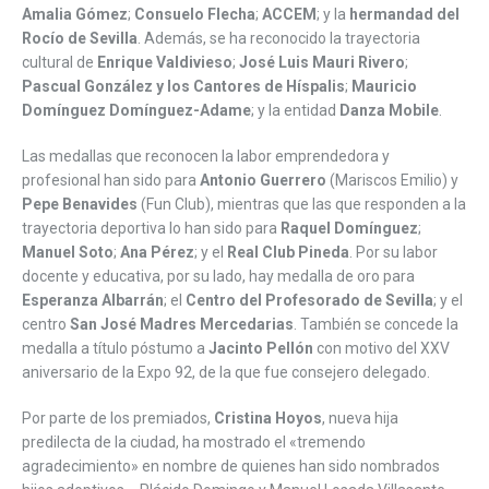
Amalia Gómez
;
Consuelo Flecha
;
ACCEM
; y la
hermandad del
Rocío de Sevilla
. Además, se ha reconocido la trayectoria
cultural de
Enrique Valdivieso
;
José Luis Mauri Rivero
;
Pascual González y los Cantores de Híspalis
;
Mauricio
Domínguez Domínguez-Adame
; y la entidad
Danza Mobile
.
Las medallas que reconocen la labor emprendedora y
profesional han sido para
Antonio Guerrero
(Mariscos Emilio) y
Pepe Benavides
(Fun Club), mientras que las que responden a la
trayectoria deportiva lo han sido para
Raquel Domínguez
;
Manuel Soto
;
Ana Pérez
; y el
Real Club Pineda
. Por su labor
docente y educativa, por su lado, hay medalla de oro para
Esperanza Albarrán
; el
Centro del Profesorado de Sevilla
; y el
centro
San José Madres Mercedarias
. También se concede la
medalla a título póstumo a
Jacinto Pellón
con motivo del XXV
aniversario de la Expo 92, de la que fue consejero delegado.
Por parte de los premiados,
Cristina Hoyos
, nueva hija
predilecta de la ciudad, ha mostrado el «tremendo
agradecimiento» en nombre de quienes han sido nombrados