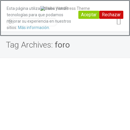
Esta página utiliza cookies y otras
Aceptar
Rechazar
tecnologías para que podamos
mejorar su experiencia en nuestros
sitios:
Más información.
Tag Archives:
foro
ACTIVIDADES
,
ARTE, CULTURA Y DEPORTE
,
EMPODERAMIENTO DE LA MUJER
masmujeres estuvo presente en el
foro ‘Andalucía en Femenino’
0
ForoMasMujeres
by
/ 04/10/2019